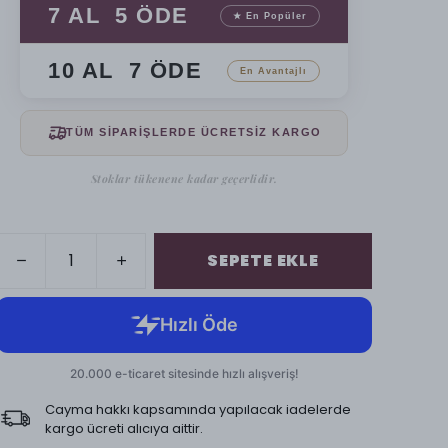
7 AL 5 ÖDE
★ En Popüler
10 AL 7 ÖDE
En Avantajlı
TÜM SİPARİŞLERDE ÜCRETSİZ KARGO
Stoklar tükenene kadar geçerlidir.
SEPETE EKLE
Cayma hakkı kapsamında yapılacak iadelerde
kargo ücreti alıcıya aittir.