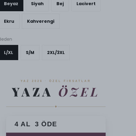
Beyaz
Siyah
Bej
Lacivert
Ekru
Kahverengi
Beden
L/XL
S/M
2XL/3XL
YAZ 2026 · ÖZEL FIRSATLAR
YAZA
ÖZEL
✦
4 AL 3 ÖDE