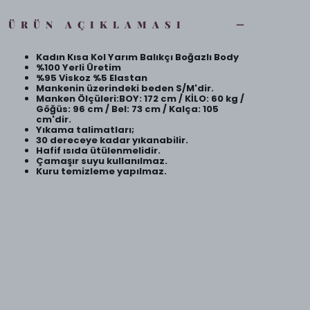
ÜRÜN AÇIKLAMASI
Kadın Kısa Kol Yarım Balıkçı Boğazlı Body
%100 Yerli Üretim
%95 Viskoz %5 Elastan
Mankenin üzerindeki beden S/M'dir.
Manken Ölçüleri:BOY: 172 cm / KİLO: 60 kg /
Göğüs: 96 cm / Bel: 73 cm / Kalça: 105
cm'dir.
Yıkama talimatları;
30 dereceye kadar yıkanabilir.
Hafif ısıda ütülenmelidir.
Çamaşır suyu kullanılmaz.
Kuru temizleme yapılmaz.