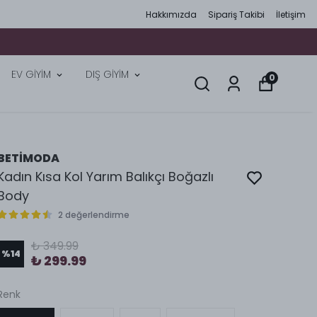
Hakkımızda
Sipariş Takibi
İletişim
EV GİYİM
DIŞ GİYİM
0
BETİMODA
Kadın Kısa Kol Yarım Balıkçı Boğazlı
Body
2 değerlendirme
₺ 349.99
%
14
₺ 299.99
Renk