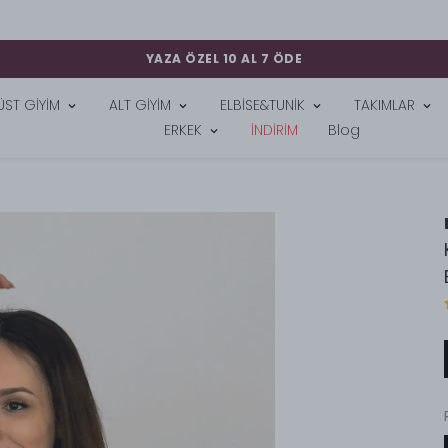
YAZA ÖZEL 10 AL 7 ÖDE
ÜST GİYİM
ALT GİYİM
ELBİSE&TUNİK
TAKIMLAR
ERKEK
İNDİRİM
Blog