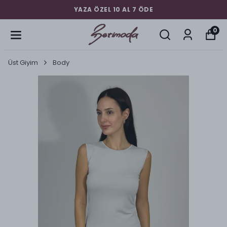
YAZA ÖZEL 10 AL 7 ÖDE
0
Üst Giyim
Body