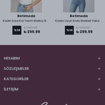
Betimoda
Betimoda
Kadın Kısa Kol Yarım Balıkçı Boğazlı Body
Kadın Uzun Kollu Bisiklet Yaka Body 1 Adet
₺ 349.99
₺ 349.99
%
14
%
14
₺ 299.99
₺ 299.99
HESABIM
SÖZLEŞMELER
KATEGORİLER
İLETİŞİM