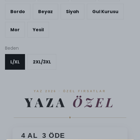
Bordo
Beyaz
Siyah
Gul Kurusu
Mor
Yesil
Beden
L/XL
2XL/3XL
YAZ 2026 · ÖZEL FIRSATLAR
YAZA
ÖZEL
✦
4 AL 3 ÖDE