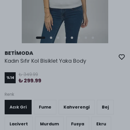
BETİMODA
Kadın Sıfır Kol Bisiklet Yaka Body
₺ 349.99
%
14
₺ 299.99
Renk
Acık Gri
Fume
Kahverengi
Bej
Lacivert
Murdum
Fusya
Ekru