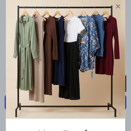
7 AL 5 ÖDE
★ En Popüler
10 AL 7 ÖDE
En Avantajlı
TÜM SİPARİŞLERDE ÜCRETSİZ KARGO
Stoklar tükenene kadar geçerlidir.
SEPETE EKLE
Cayma hakkı kapsamında yapılacak iadelerde kargo