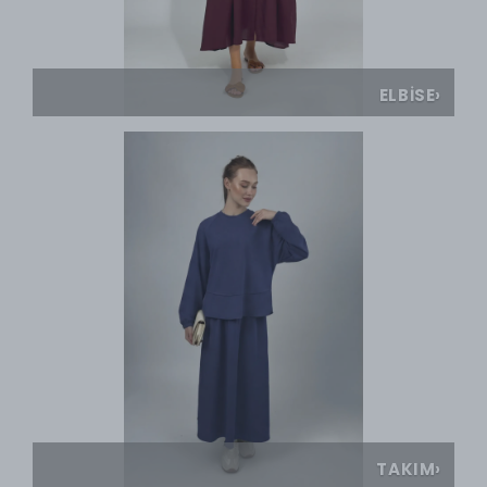
ELBİSE
›
TAKIM
›