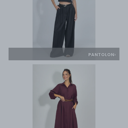
PANTOLON
›