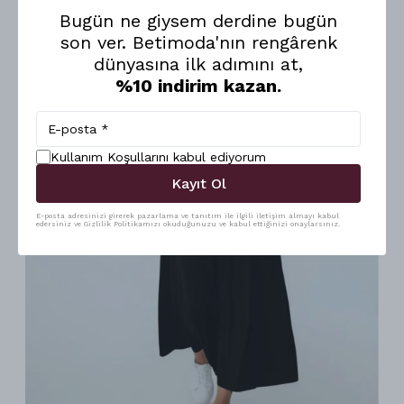
Bugün ne giysem derdine bugün
son ver. Betimoda'nın rengârenk
dünyasına ilk adımını at,
%10 indirim kazan.
Kullanım Koşullarını kabul ediyorum
Kayıt Ol
E-posta adresinizi girerek pazarlama ve tanıtım ile ilgili iletişim almayı kabul
edersiniz ve Gizlilik Politikamızı okuduğunuzu ve kabul ettiğinizi onaylarsınız.