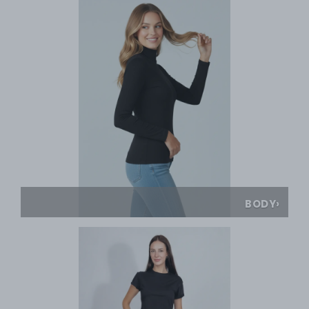
BODY
›