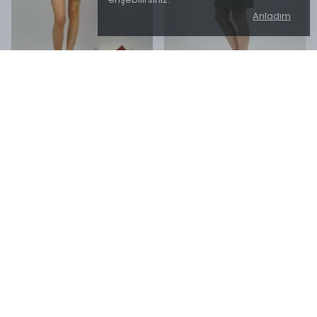
Anladım
Betimoda
Betimoda
Kadın Sıfır Kol Penye Uzun
Kadın Sıfır Kol Penye Uzun
Tunik İçlik - Vizon
Tunik İçlik - Yesil
₺ 579.99
₺ 579.99
%
22
%
22
₺ 449.99
₺ 449.99