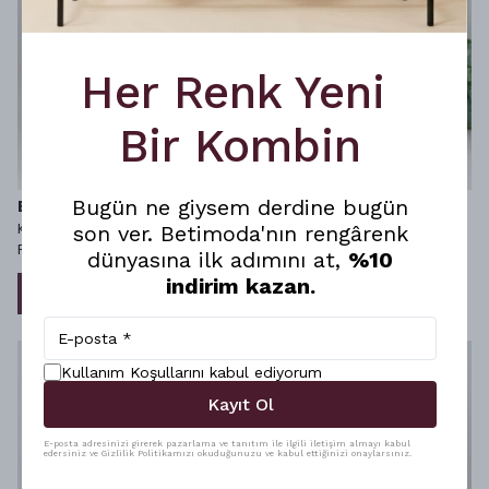
Her Renk Yeni
Bir Kombin
Bugün ne giysem derdine bugün
Betimoda
Betimoda
Kadın Uzun Kol Bisiklet Yaka
Kadın Uzun Kol Bisiklet Yaka
son ver. Betimoda'nın rengârenk
Penye Tunik Içlik - Bordo
Penye Tunik Içlik - Haki
dünyasına ilk adımını at,
%10
₺ 499.99
₺ 499.99
indirim kazan.
%
10
%
10
₺ 449.99
₺ 449.99
Kullanım Koşullarını kabul ediyorum
Kayıt Ol
E-posta adresinizi girerek pazarlama ve tanıtım ile ilgili iletişim almayı kabul
edersiniz ve Gizlilik Politikamızı okuduğunuzu ve kabul ettiğinizi onaylarsınız.