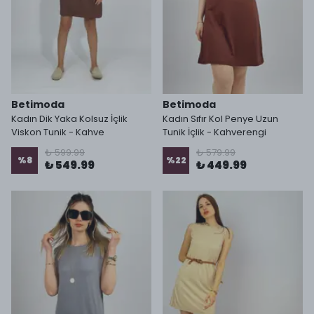
Betimoda
Betimoda
Kadın Dik Yaka Kolsuz İçlik
Kadın Sıfır Kol Penye Uzun
Viskon Tunik - Kahve
Tunik İçlik - Kahverengi
₺ 599.99
₺ 579.99
%
8
%
22
₺ 549.99
₺ 449.99