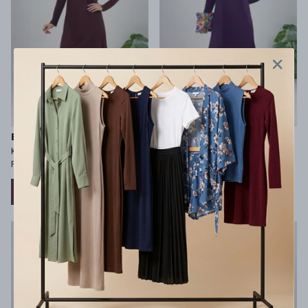
Betimoda
Betimoda
Kadın Uzun Kol Bisiklet Yaka
Kadın Uzun Kol Bisiklet Yaka
Penye Tunik Içlik - Kahve
Penye Tunik Içlik - Murdum
₺ 499.99
₺ 499.99
%
10
%
10
₺ 449.99
₺ 449.99