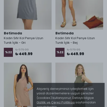
Betimoda
Betimoda
Kadın Sıfır Kol Penye Uzun
Kadın Sıfır Kol Penye Uzun
Tunik İçlik - Gri
Tunik İçlik - Bej
₺ 579.99
₺ 579.99
%
22
%
22
₺ 449.99
₺ 449.99
Alışveriş deneyiminizi iyileştirmek için
yasal düzenlemelere uygun çerezler
(cookies) kullanıyoruz. Detaylı bilgiye
Gizlilik ve Çerez Politikası
sayfamızdan
erişebilirsiniz.