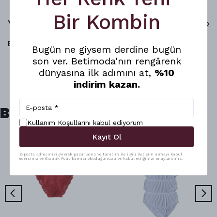
Bir Kombin
Yorumlar
Yorum Yap
Bu ürün için henüz yorum yapılmamış.
Bugün ne giysem derdine bugün
son ver. Betimoda'nın rengârenk
dünyasına ilk adımını at,
%10
indirim kazan.
Benzer Ürünler
Kullanım Koşullarını kabul ediyorum
Kayıt Ol
E-posta adresinizi girerek pazarlama ve tanıtım ile ilgili iletişim almayı kabul
edersiniz ve Gizlilik Politikamızı okuduğunuzu ve kabul ettiğinizi onaylarsınız.