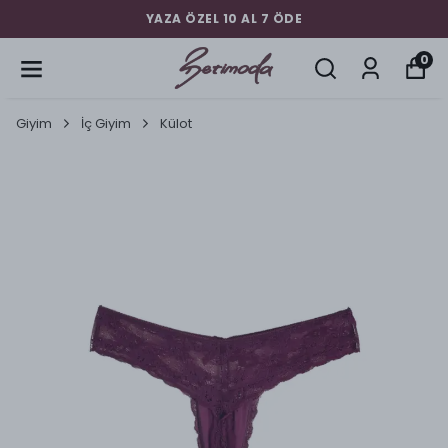
YAZA ÖZEL 10 AL 7 ÖDE
0
Giyim
İç Giyim
Külot