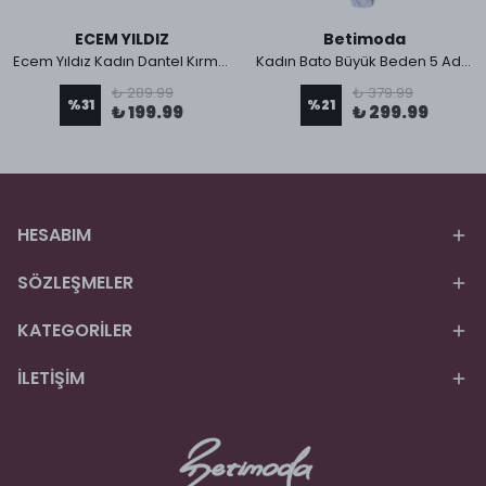
ECEM YILDIZ
Betimoda
Ecem Yıldız Kadın Dantel Kırmızı Külot
Kadın Bato Büyük Beden 5 Adet Külot
₺ 289.99
₺ 379.99
%
31
%
21
₺ 199.99
₺ 299.99
HESABIM
SÖZLEŞMELER
KATEGORİLER
İLETİŞİM