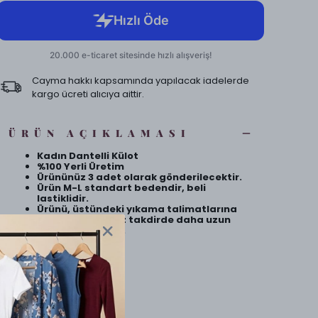
Cayma hakkı kapsamında yapılacak iadelerde
kargo ücreti alıcıya aittir.
ÜRÜN AÇIKLAMASI
Kadın Dantelli Külot
%100 Yerli Üretim
Ürününüz 3 adet olarak gönderilecektir.
Ürün M-L standart bedendir, beli
lastiklidir.
Ürünü, üstündeki yıkama talimatlarına
uygun yıkadığınız takdirde daha uzun
ömürlü olacaktır.