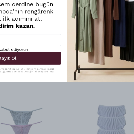
sem derdine bugün
moda'nın rengârenk
 ilk adımını at,
dirim kazan.
 kabul ediyorum
Kayıt Ol
ve tanıtım ile ilgili iletişim almayı kabul
uduğunuzu ve kabul ettiğinizi onaylarsınız.