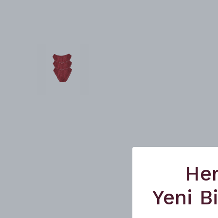
He
Yeni B