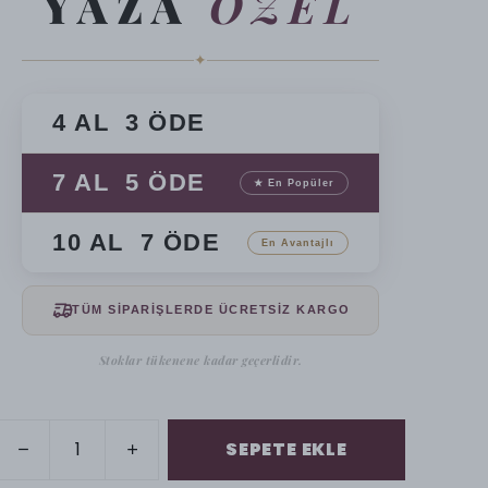
YAZA
ÖZEL
✦
4 AL 3 ÖDE
7 AL 5 ÖDE
★ En Popüler
10 AL 7 ÖDE
En Avantajlı
TÜM SİPARİŞLERDE ÜCRETSİZ KARGO
Stoklar tükenene kadar geçerlidir.
SEPETE EKLE