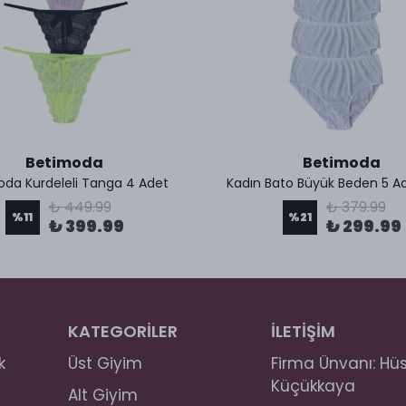
Betimoda
Betimoda
oda Kurdeleli Tanga 4 Adet
Kadın Bato Büyük Beden 5 Ad
₺ 449.99
₺ 379.99
%
11
%
21
₺ 399.99
₺ 299.99
KATEGORİLER
İLETİŞİM
k
Üst Giyim
Firma Ünvanı: Hü
Küçükkaya
Alt Giyim