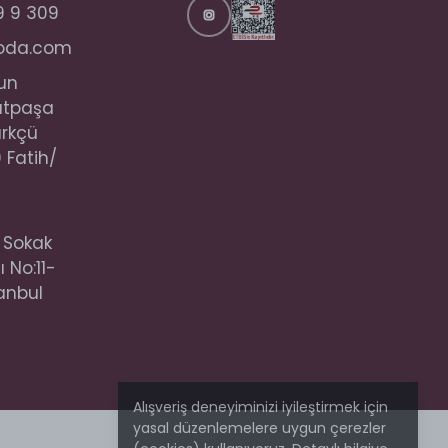
9 9 309
oda.com
un
utpaşa
ürkçü
 Fatih/
 Sokak
 No:11-
anbul
Alışveriş deneyiminizi iyileştirmek için
yasal düzenlemelere uygun çerezler