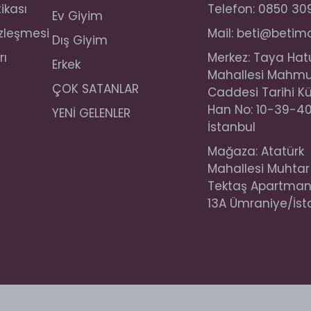
tikası
Telefon: 0850 30
Ev Giyim
özleşmesi
Mail:
beti@betim
Dış Giyim
rı
Merkez: Taya Hat
Erkek
Mahallesi Mahm
ÇOK SATANLAR
Caddesi Tarihi K
Han No: 10-39-40
YENİ GELENLER
İstanbul
Mağaza: Atatürk
Mahallesi Muhtar
Tektaş Apartmanı
13A Ümraniye/İst