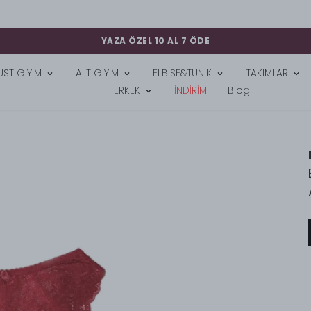
YAZA ÖZEL 10 AL 7 ÖDE
ÜST GİYİM
ALT GİYİM
ELBİSE&TUNİK
TAKIMLAR
ERKEK
İNDİRİM
Blog