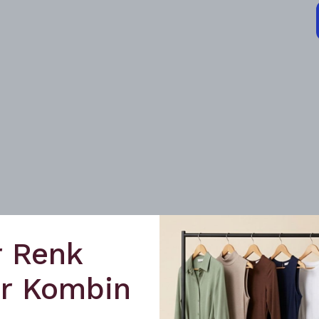
r Renk
ir Kombin