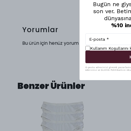
Bugün ne giy
son ver. Beti
dünyasına
%10 in
Yorumlar
Bu ürün için henüz yorum yapılmamış.
Kullanım Koşullarını
E-posta adresinizi girerek pazarlama 
edersiniz ve Gizlilik Politikamızı ok
Benzer Ürünler