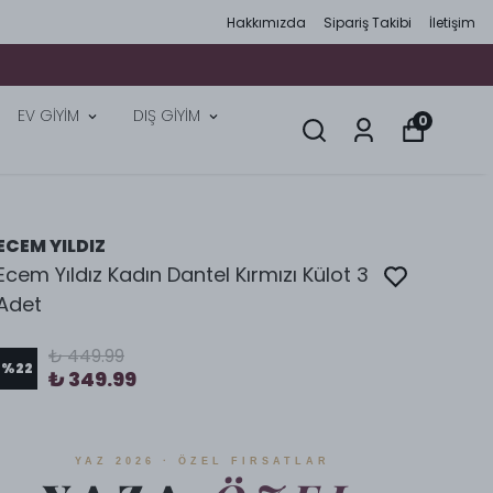
Hakkımızda
Sipariş Takibi
İletişim
EV GİYİM
DIŞ GİYİM
0
ECEM YILDIZ
Ecem Yıldız Kadın Dantel Kırmızı Külot 3
Adet
₺ 449.99
%
22
₺ 349.99
YAZ 2026 · ÖZEL FIRSATLAR