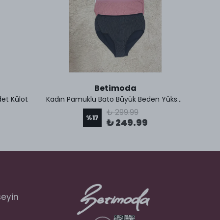
Betimoda
et Külot
Kadın Pamuklu Bato Büyük Beden Yüksek Bel 5 Adet Külot
Be
₺ 299.99
%
17
₺ 249.99
seyin