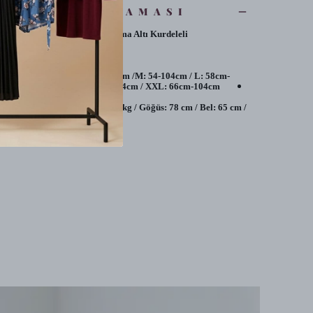
ÜRÜN AÇIKLAMASI
Betimoda Kadın Pijama Altı Kurdeleli
%100 Yerli Üretim
%100 Pamuk
Beden Ölçüleri:
En-Boy;S: 50cm-104cm /M: 54-104cm / L: 58cm-
104cm / XL: 62cm-104cm / XXL: 66cm-104cm
Manken Ölçüleri:
Boy: 17 cm / Kilo: 55 kg / Göğüs: 78 cm / Bel: 65 cm /
Kal
Devamını Göster