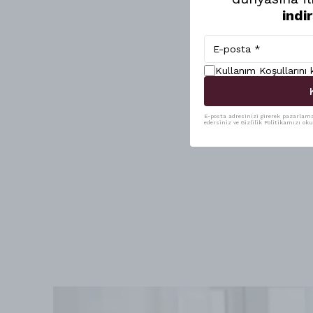
indi
Kullanım Koşullarını
E-posta adresinizi girerek pazarlama 
edersiniz ve Gizlilik Politikamızı ok