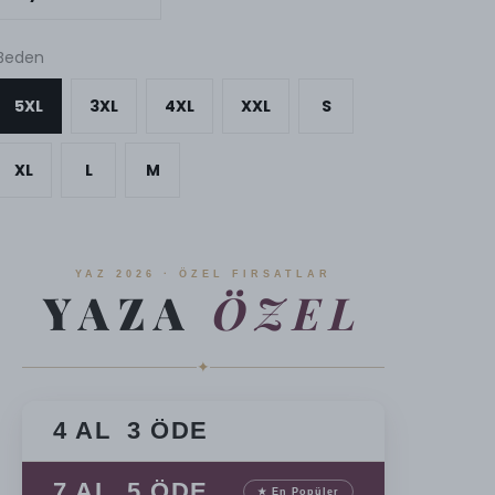
Beden
5XL
3XL
4XL
XXL
S
XL
L
M
YAZ 2026 · ÖZEL FIRSATLAR
YAZA
ÖZEL
✦
4 AL 3 ÖDE
7 AL 5 ÖDE
★ En Popüler