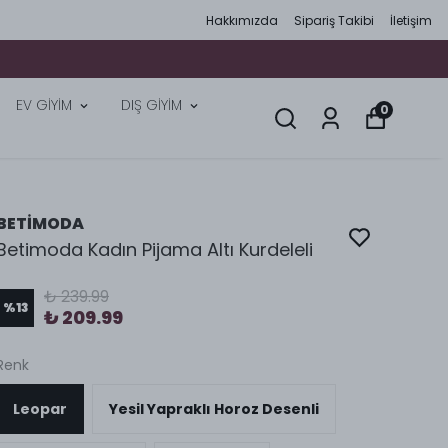
Hakkımızda
Sipariş Takibi
İletişim
EV GİYİM
DIŞ GİYİM
0
BETİMODA
Betimoda Kadın Pijama Altı Kurdeleli
₺ 239.99
%
13
₺ 209.99
Renk
Leopar
Yesil Yapraklı Horoz Desenli