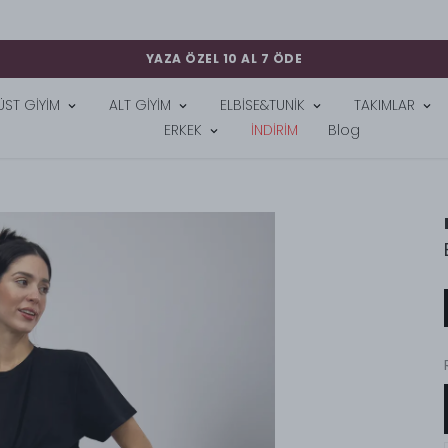
TÜM SİPARİŞLERDE KARGO BEDAVA
ÜST GİYİM
ALT GİYİM
ELBİSE&TUNİK
TAKIMLAR
ERKEK
İNDİRİM
Blog