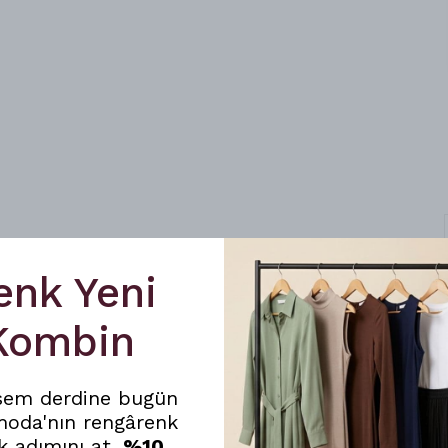
enk Yeni
 Kombin
sem derdine bugün
moda'nın rengârenk
k adımını at,
%10