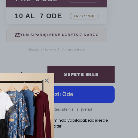
10 AL 7 ÖDE
En Avantajlı
TÜM SİPARİŞLERDE ÜCRETSİZ KARGO
Stoklar tükenene kadar geçerlidir.
SEPETE EKLE
Cayma hakkı kapsamında yapılacak iadelerde
kargo ücreti alıcıya aittir.