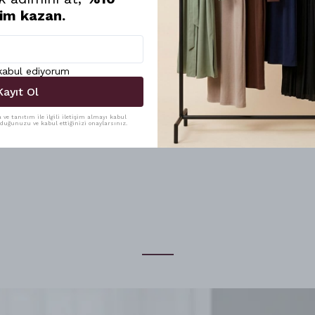
rim kazan.
 kabul ediyorum
Kayıt Ol
ve tanıtım ile ilgili iletişim almayı kabul
uduğunuzu ve kabul ettiğinizi onaylarsınız.
︎⠀