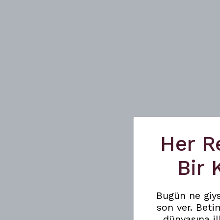
Her R
Bir
Bugün ne giy
son ver. Beti
dünyasına il