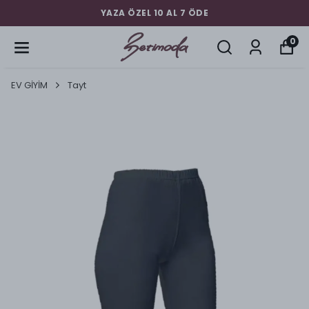
YAZA ÖZEL 10 AL 7 ÖDE
0
EV GİYİM
Tayt