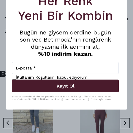
Her Renk
Yeni Bir Kombin
Yorumlar
Yorum Yap
Bu ürün için henüz yorum yapılmamış.
Bugün ne giysem derdine bugün
son ver. Betimoda'nın rengârenk
dünyasına ilk adımını at,
%10 indirim kazan.
Benzer Ürünler
Kullanım Koşullarını kabul ediyorum
Kayıt Ol
E-posta adresinizi girerek pazarlama ve tanıtım ile ilgili iletişim almayı kabul
edersiniz ve Gizlilik Politikamızı okuduğunuzu ve kabul ettiğinizi onaylarsınız.