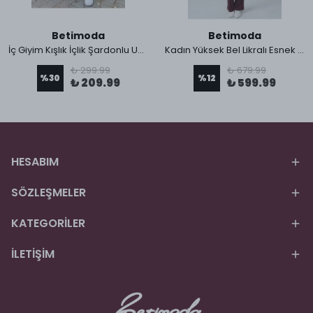
Betimoda
Betimoda
İç Giyim Kışlık İçlik Şardonlu Unisex Ağlı Termal Tayt
Kadın Yüksek Bel Likralı Esnek İspanyol Paça Pantolon Tayt
₺ 299.99
₺ 679.99
%
30
%
12
₺ 209.99
₺ 599.99
HESABIM
SÖZLEŞMELER
KATEGORİLER
İLETİŞİM