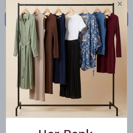
Stoğa Gelince Haber Ver
Cayma hakkı kapsamında yapılacak iadelerde kargo
ücreti alıcıya aittir.
Ürün Açıklaması
Manken Kadın Penye Dizüstü Tayt
%100 Yerli Üretim
%90 Koton %10 Elastan
Ürünümüzün beli lastiklidir.
Ürünü, üstündeki yıkama talimatlarına uygun
yıkadığınız takdirde daha uzun ömürlü
olacaktır.