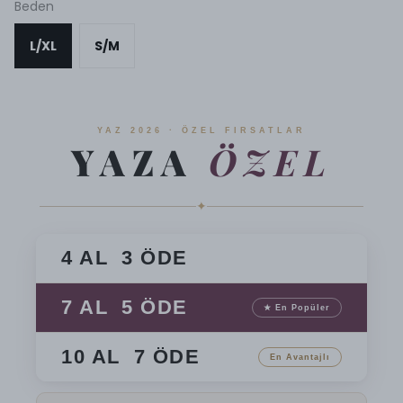
Beden
L/XL
S/M
YAZ 2026 · ÖZEL FIRSATLAR
YAZA
ÖZEL
✦
4 AL 3 ÖDE
7 AL 5 ÖDE
★ En Popüler
10 AL 7 ÖDE
En Avantajlı