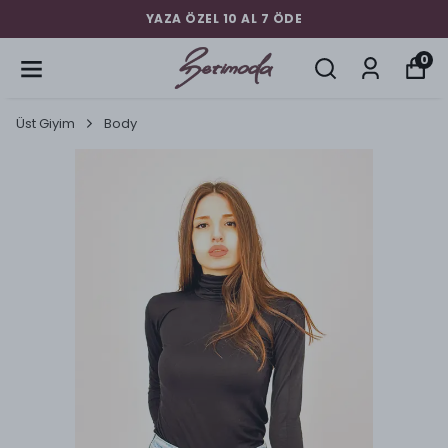
YAZA ÖZEL 10 AL 7 ÖDE
0
Üst Giyim
Body