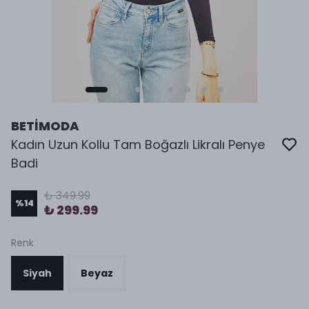
BETİMODA
Kadın Uzun Kollu Tam Boğazlı Likralı Penye
Badi
₺ 349.99
%
14
₺ 299.99
Renk
Siyah
Beyaz