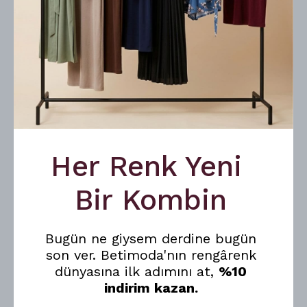
Ürününüz 1 adet gönderilecektir.
Tam boğazlıdır.
Mankenin üzerindeki beden S/M'dir.
Beden Ölçüleri:
En-Boy;S: 50cm-104cm /M: 54-104cm / L:
58cm-104cm / XL: 62cm-104cm / XXL: 66cm-
104cm
Manken Ölçüleri:Boy: 172 cm / KİLO: 55 kg /
Göğüs: 90 cm / Bel 64 cm / Kalça: 92 cm’dir.
Yıkama talimatları;
30 dereceye kadar yıkanabilir.
Hafif ısıda ütülenmelidir.
Çamaşır suyu kullanılmaz.Kuru temizleme
yapılmaz.
Her Renk Yeni
Bir Kombin
Devamını Göster
Bugün ne giysem derdine bugün
son ver. Betimoda'nın rengârenk
︎⠀
dünyasına ilk adımını at,
%10
indirim kazan.