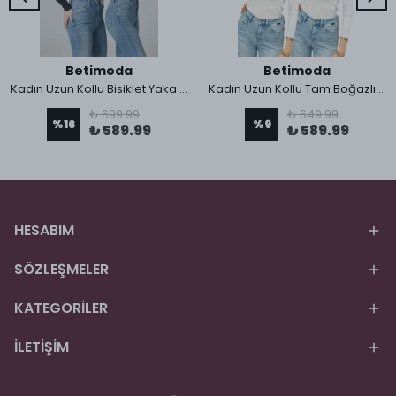
Betimoda
Betimoda
Kadın Uzun Kollu Bisiklet Yaka Body 2 Adet
Kadın Uzun Kollu Tam Boğazlı Likralı Penye Badi 2 Adet
₺ 699.99
₺ 649.99
%
16
%
9
₺ 589.99
₺ 589.99
HESABIM
SÖZLEŞMELER
KATEGORİLER
İLETİŞİM