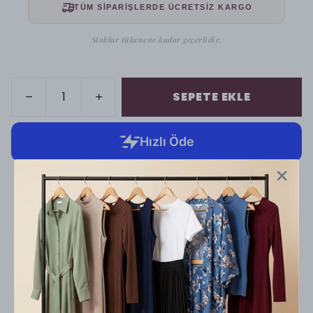
TÜM SİPARİŞLERDE ÜCRETSİZ KARGO
Stoklar tükenene kadar geçerlidir.
SEPETE EKLE
Cayma hakkı kapsamında yapılacak iadelerde kargo
ücreti alıcıya aittir.
ÜRÜN AÇIKLAMASI
Kadın Uzun Kollu Tam Boğazlı Likralı Penye Badi
%100 Yerli Üretim
%95 Viskoz %5 Elastan