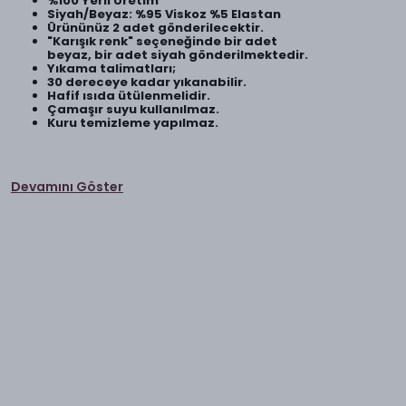
%100 Yerli Üretim
Siyah/Beyaz: %95 Viskoz %5 Elastan
Ürününüz 2 adet gönderilecektir.
"Karışık renk" seçeneğinde bir adet
beyaz, bir adet siyah gönderilmektedir.
Yıkama talimatları;
30 dereceye kadar yıkanabilir.
Hafif ısıda ütülenmelidir.
Çamaşır suyu kullanılmaz.
Kuru temizleme yapılmaz.
Devamını Göster