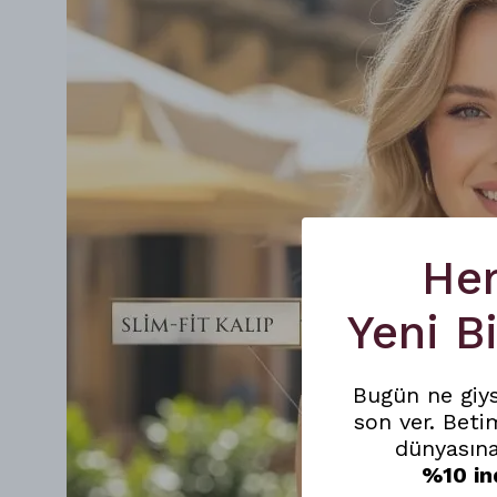
He
Yeni B
Bugün ne giy
son ver. Beti
dünyasına
%10 in