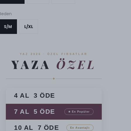
Beden
S/M
L/XL
YAZ 2026 · ÖZEL FIRSATLAR
YAZA
ÖZEL
✦
4 AL 3 ÖDE
7 AL 5 ÖDE
★ En Popüler
10 AL 7 ÖDE
En Avantajlı