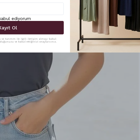
 kabul ediyorum
Kayıt Ol
ve tanıtım ile ilgili iletişim almayı kabul
uduğunuzu ve kabul ettiğinizi onaylarsınız.