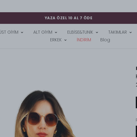
YAZA ÖZEL 10 AL 7 ÖDE
ÜST GİYİM
ALT GİYİM
ELBİSE&TUNİK
TAKIMLAR
ERKEK
İNDİRİM
Blog