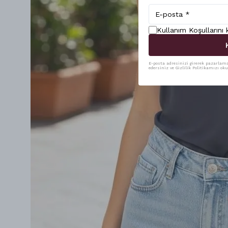
Kullanım Koşullarını
E-posta adresinizi girerek pazarlama 
edersiniz ve Gizlilik Politikamızı ok