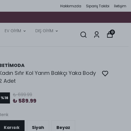
Hakkımızda
Sipariş Takibi
İletişim
EV GİYİM
DIŞ GİYİM
0
BETİMODA
Kadın Sıfır Kol Yarım Balıkçı Yaka Body
2 Adet
₺ 699.99
%
16
₺ 589.99
Renk
Karısık
Siyah
Beyaz