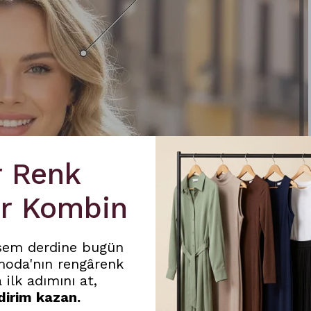
r Renk
ir Kombin
sem derdine bugün
moda'nın rengârenk
 ilk adımını at,
dirim kazan.