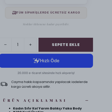
TÜM SİPARİŞLERDE ÜCRETSİZ KARGO
Stoklar tükenene kadar geçerlidir.
SEPETE EKLE
Cayma hakkı kapsamında yapılacak iadelerde
kargo ücreti alıcıya aittir.
ÜRÜN AÇIKLAMASI
Kadın Sıfır Kol Yarım Balıkçı Yaka Body