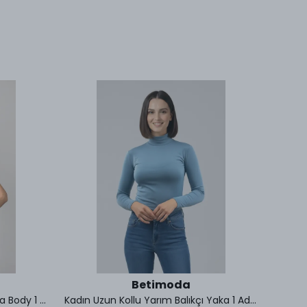
Betimoda
Kadın Sıfır Kol Yarım Balıkçı Yaka Body 1 Adet
Kadın Uzun Kollu Yarım Balıkçı Yaka 1 Adet