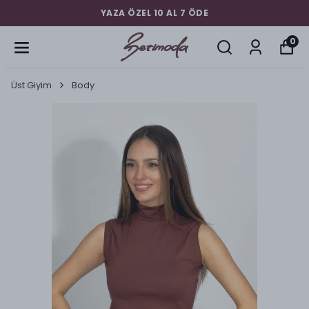
YAZA ÖZEL 10 AL 7 ÖDE
0
Üst Giyim
Body