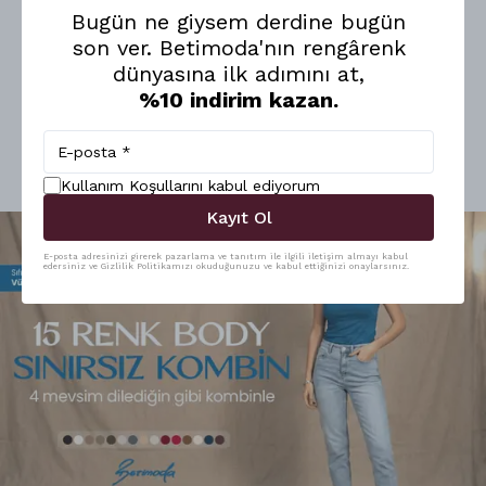
✓
2XL/3XL — Boy: 66 cm | En: 100 cm
Bugün ne giysem derdine bugün
son ver. Betimoda'nın rengârenk
Devamını Göster
dünyasına ilk adımını at,
%10 indirim kazan.
︎⠀
Kullanım Koşullarını kabul ediyorum
Kayıt Ol
E-posta adresinizi girerek pazarlama ve tanıtım ile ilgili iletişim almayı kabul
edersiniz ve Gizlilik Politikamızı okuduğunuzu ve kabul ettiğinizi onaylarsınız.