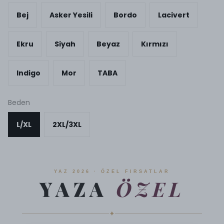
Bej
Asker Yesili
Bordo
Lacivert
Ekru
Siyah
Beyaz
Kırmızı
Indigo
Mor
TABA
Beden
L/XL
2XL/3XL
YAZ 2026 · ÖZEL FIRSATLAR
YAZA
ÖZEL
✦