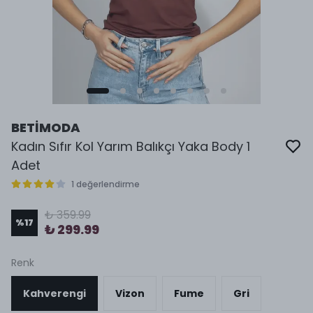
BETİMODA
Kadın Sıfır Kol Yarım Balıkçı Yaka Body 1
Adet
1 değerlendirme
₺ 359.99
%
17
₺ 299.99
Renk
Kahverengi
Vizon
Fume
Gri