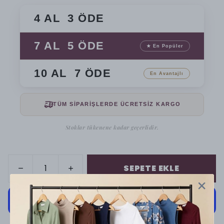
4 AL 3 ÖDE
7 AL 5 ÖDE
★ En Popüler
10 AL 7 ÖDE
En Avantajlı
TÜM SİPARİŞLERDE ÜCRETSİZ KARGO
Stoklar tükenene kadar geçerlidir.
SEPETE EKLE