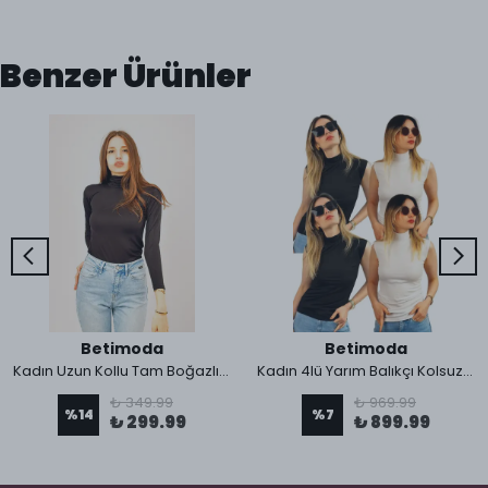
Benzer Ürünler
Betimoda
Betimoda
Kadın Uzun Kollu Tam Boğazlı Likralı Penye Badi
Kadın 4lü Yarım Balıkçı Kolsuz Sıfır Kol Body
₺ 349.99
₺ 969.99
%
14
%
7
₺ 299.99
₺ 899.99