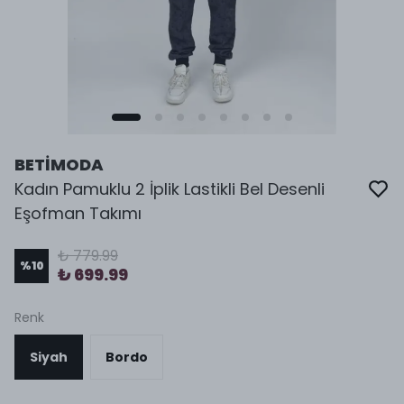
BETİMODA
Kadın Pamuklu 2 İplik Lastikli Bel Desenli
Eşofman Takımı
₺ 779.99
%
10
₺ 699.99
Renk
Siyah
Bordo