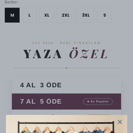
Beden
M
L
XL
2XL
3XL
S
YAZ 2026 · ÖZEL FIRSATLAR
YAZA
ÖZEL
✦
4 AL 3 ÖDE
7 AL 5 ÖDE
★ En Popüler
10 AL 7 ÖDE
En Avantajlı