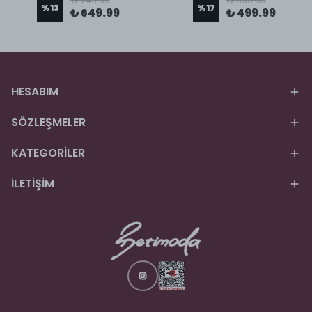
₺ 749.99
₺ 599.99
%
13
%
17
₺ 649.99
₺ 499.99
HESABIM
SÖZLEŞMELER
KATEGORİLER
İLETİŞİM