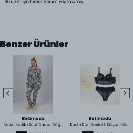
Bu ürün için henüz yorum yapılmamış.
Benzer Ürünler
Betimoda
Betimoda
Kadın Kadife Süet Önden Düğmeli Cepli Kışlık Sıcak Tutan Lastikli Bel Pijama Takımı
Kadın Deri Destekli Sütyen Külot İç Çamaşırı Takımı