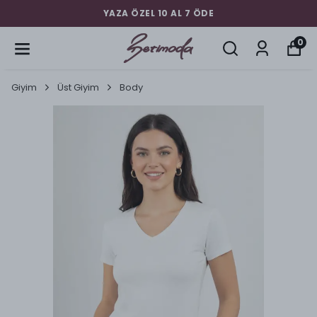
YAZA ÖZEL 10 AL 7 ÖDE
0
Giyim
Üst Giyim
Body