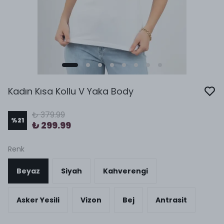
Kadın Kısa Kollu V Yaka Body
₺ 379.99
%
21
₺ 299.99
Renk
Beyaz
Siyah
Kahverengi
Asker Yesili
Vizon
Bej
Antrasit