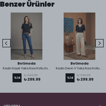
Benzer Ürünler
Betimoda
Betimoda
Kadın Kayık Yaka Kısa Kollu Esnek Viskon Body
Kadın Derin V Yaka Kısa Kollu Esnek Viskon Body
₺ 349.99
₺ 349.99
%
14
%
14
₺ 299.99
₺ 299.99