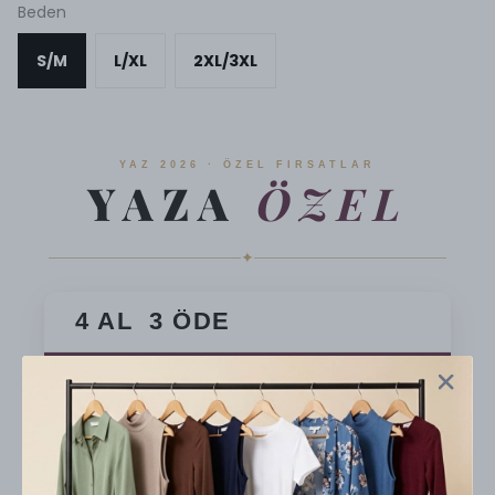
Beden
S/M
L/XL
2XL/3XL
YAZ 2026 · ÖZEL FIRSATLAR
YAZA
ÖZEL
✦
4 AL 3 ÖDE
7 AL 5 ÖDE
★ En Popüler
10 AL 7 ÖDE
En Avantajlı