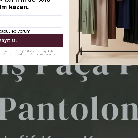
rim kazan.
 kabul ediyorum
Kayıt Ol
ve tanıtım ile ilgili iletişim almayı kabul
uduğunuzu ve kabul ettiğinizi onaylarsınız.