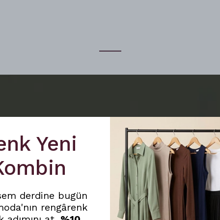
︎⠀
enk Yeni
 Kombin
sem derdine bugün
moda'nın rengârenk
k adımını at,
%10