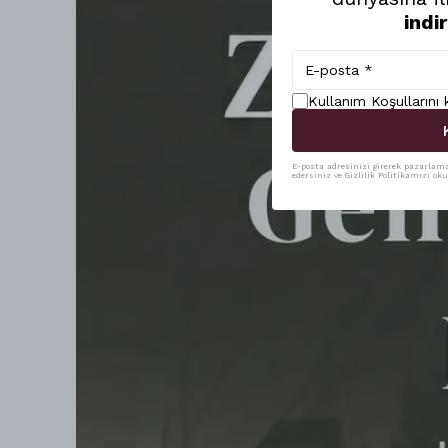
indi
Kullanım Koşullarını
E-posta adresinizi girerek pazarlama 
edersiniz ve Gizlilik Politikamızı ok