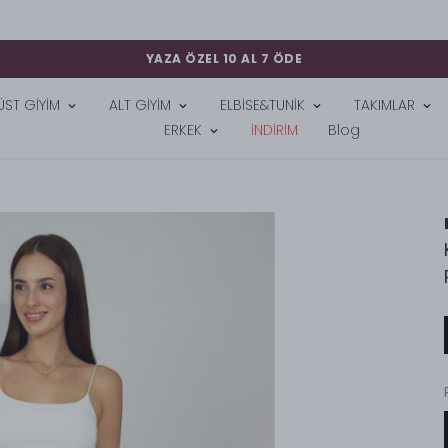
TÜM SİPARİŞLERDE KARGO BEDAVA
ÜST GİYİM
ALT GİYİM
ELBİSE&TUNİK
TAKIMLAR
ERKEK
İNDİRİM
Blog