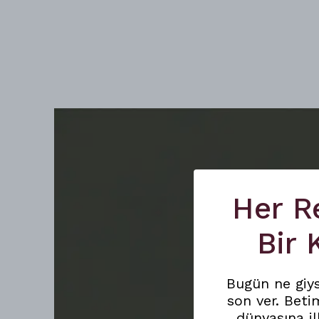
Her R
Bir
Bugün ne giy
son ver. Beti
dünyasına il