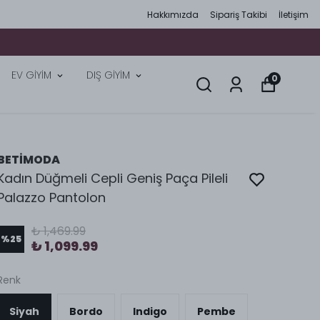
Hakkımızda
Sipariş Takibi
İletişim
EV GİYİM
DIŞ GİYİM
0
BETİMODA
Kadın Düğmeli Cepli Geniş Paça Pileli
Palazzo Pantolon
₺ 1,469.99
%
25
₺ 1,099.99
Renk
Siyah
Bordo
Indigo
Pembe