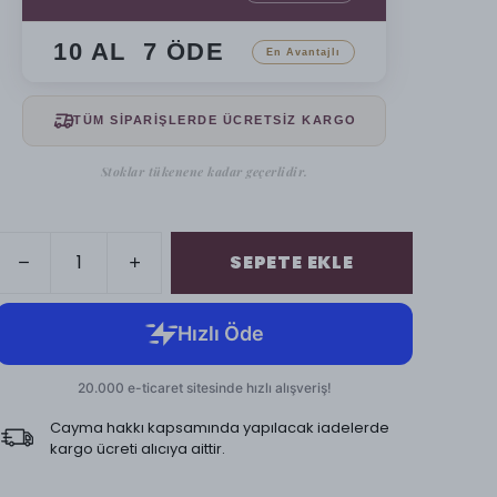
10 AL 7 ÖDE
En Avantajlı
TÜM SİPARİŞLERDE ÜCRETSİZ KARGO
Stoklar tükenene kadar geçerlidir.
SEPETE EKLE
Cayma hakkı kapsamında yapılacak iadelerde
kargo ücreti alıcıya aittir.