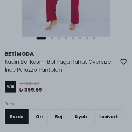
BETİMODA
Kadın Bol Kesim Bol Paça Rahat Oversize
İnce Palazzo Pantolon
₺ 489.99
%
18
₺ 399.99
Renk
Bordo
Gri
Bej
Siyah
Lacivert