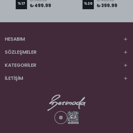
₺ 599.99
₺ 499.99
%
17
%
20
₺ 499.99
₺ 399.99
HESABIM
SÖZLEŞMELER
KATEGORİLER
İLETİŞİM