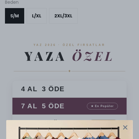
Beden
S/M
L/XL
2XL/3XL
YAZ 2026 · ÖZEL FIRSATLAR
YAZA
ÖZEL
✦
4 AL 3 ÖDE
7 AL 5 ÖDE
★ En Popüler
10 AL 7 ÖDE
En Avantajlı