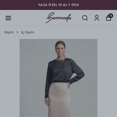
YAZA ÖZEL 10 AL 7 ÖDE
0
Giyim
İç Giyim