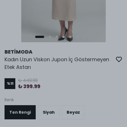
BETİMODA
Kadın Uzun Viskon Jupon İç Göstermeyen
Etek Astarı
₺ 449.99
%
11
₺ 399.99
Renk
Ten Rengi
Siyah
Beyaz