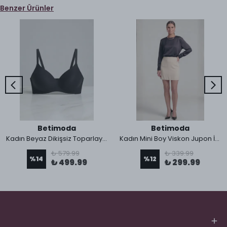
Benzer Ürünler
Betimoda
Betimoda
Kadın Beyaz Dikişsiz Toparlayıcı Sütyen - İz Yapmaz Lazer Kesim Seamless Sütyen
Kadın Mini Boy Viskon Jupon İçlik Etek Astarı
₺ 579.99
₺ 339.99
%
14
%
12
₺ 499.99
₺ 299.99
HESABIM