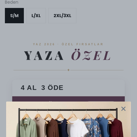
Beden
S/M
L/XL
2XL/3XL
YAZ 2026 · ÖZEL FIRSATLAR
YAZA
ÖZEL
✦
4 AL 3 ÖDE
7 AL 5 ÖDE
★ En Popüler
10 AL 7 ÖDE
En Avantajlı