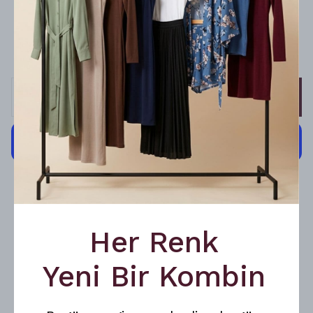
TÜM SİPARİŞLERDE ÜCRETSİZ KARGO
Stoklar tükenene kadar geçerlidir.
SEPETE EKLE
Cayma hakkı kapsamında yapılacak iadelerde kargo
ücreti alıcıya aittir.
Her Renk
ÜRÜN AÇIKLAMASI
Yeni Bir Kombin
Betimoda Kadın Uzun Viskon Jüpon İçlik Etek Astarı
✔️
%95 Viskon %5 Elastan
✔️ Terletmeyen
nefes alan doku