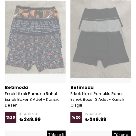
Betimoda
Betimoda
Erkek Likralı Pamuklu Rahat
Erkek Likralı Pamuklu Rahat
Esnek Boxer 3 Adet - Karısık
Esnek Boxer 3 Adet - Karısık
Desenli
Cizgili
Her Renk
₺ 439.99
₺ 439.99
%
20
%
20
₺ 349.99
₺ 349.99
Yeni Bir Kombin
Tükendi
Tükendi