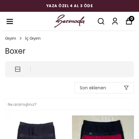
YAZA ÖZEL 4 AL 3 ÖDE
0
Giyim
İç Giyim
Boxer
Son eklenen