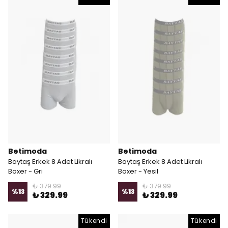
Bugün ne giysem derdine bugün
son ver. Betimoda'nın rengârenk
dünyasına ilk adımını at,
%10 indirim kazan.
Kullanım Koşullarını kabul ediyorum
Kayıt Ol
E-posta adresinizi girerek pazarlama ve tanıtım ile ilgili iletişim almayı kabul
edersiniz ve Gizlilik Politikamızı okuduğunuzu ve kabul ettiğinizi onaylarsınız.
Betimoda
Betimoda
Baytaş Erkek 8 Adet Likralı
Baytaş Erkek 8 Adet Likralı
Boxer - Gri
Boxer - Yesil
₺ 379.99
₺ 379.99
%
13
%
13
₺ 329.99
₺ 329.99
Tükendi
Tükendi