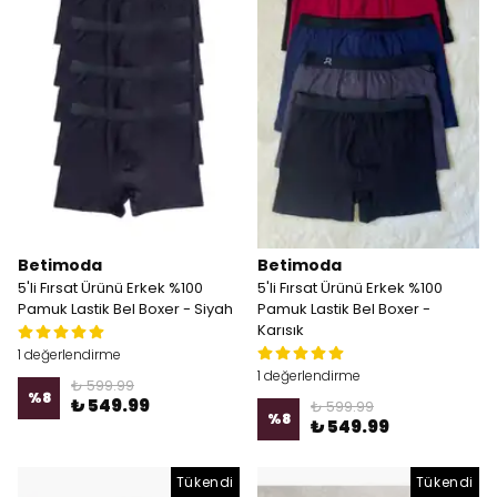
Betimoda
Betimoda
5'li Fırsat Ürünü Erkek %100
5'li Fırsat Ürünü Erkek %100
Pamuk Lastik Bel Boxer - Siyah
Pamuk Lastik Bel Boxer -
Karısık
1 değerlendirme
1 değerlendirme
₺ 599.99
%
8
₺ 549.99
₺ 599.99
%
8
₺ 549.99
Tükendi
Tükendi