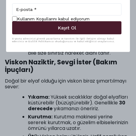
soluklaşmaz, ilk günkü parlaklığını ve
canlılığını korur.
✨
Cilt Dostu:
Kayın ağacı selülozundan
Kullanım Koşullarını kabul ediyorum
geldiği için antialerjiktir. Statik elektrik
oluşturmaz (yani eteğiniz bacağınıza
Kayıt Ol
yapışmaz, saçlarınız elektriklenmez).
E-posta adresinizi girerek pazarlama ve tanıtım ile ilgili iletişim almayı kabul
🤸‍♀️
Hareket Özgürlüğü:
Örme tekniğiyle
edersiniz ve Gizlilik Politikamızı okuduğunuzu ve kabul ettiğinizi onaylarsınız.
üretilen viskon, vücudu saran parçalarda
bile size sınırsız hareket alanı tanır.
Viskon Naziktir, Sevgi İster (Bakım
İpuçları)
Doğal bir elyaf olduğu için viskon biraz şımartılmayı
sever:
Yıkama:
Yüksek sıcaklıklar doğal elyafları
küstürebilir (büzüştürebilir). Genellikle
30
derecede
yıkamanızı öneririz.
Kurutma:
Kurutma makinesi yerine
sererek kurutmak, o güzelim elbiselerinizin
ömrünü yıllarca uzatır.