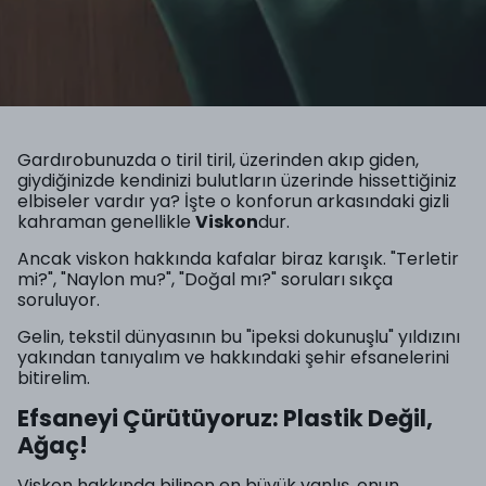
Gardırobunuzda o tiril tiril, üzerinden akıp giden,
giydiğinizde kendinizi bulutların üzerinde hissettiğiniz
elbiseler vardır ya? İşte o konforun arkasındaki gizli
kahraman genellikle
Viskon
dur.
Ancak viskon hakkında kafalar biraz karışık. "Terletir
mi?", "Naylon mu?", "Doğal mı?" soruları sıkça
soruluyor.
Gelin, tekstil dünyasının bu "ipeksi dokunuşlu" yıldızını
yakından tanıyalım ve hakkındaki şehir efsanelerini
bitirelim.
Efsaneyi Çürütüyoruz: Plastik Değil,
Ağaç!
Viskon hakkında bilinen en büyük yanlış, onun