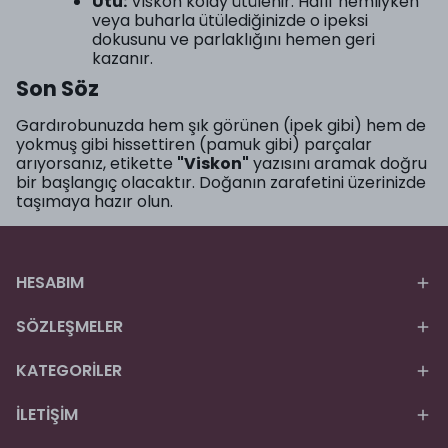
Ütü:
Viskon kolay ütülenir. Hafif nemliyken
veya buharla ütülediğinizde o ipeksi
dokusunu ve parlaklığını hemen geri
kazanır.
Son Söz
Gardırobunuzda hem şık görünen (ipek gibi) hem de
yokmuş gibi hissettiren (pamuk gibi) parçalar
arıyorsanız, etikette
"Viskon"
yazısını aramak doğru
bir başlangıç olacaktır. Doğanın zarafetini üzerinizde
taşımaya hazır olun.
HESABIM
SÖZLEŞMELER
KATEGORİLER
İLETİŞİM