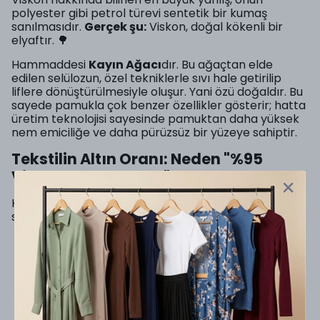
polyester gibi petrol türevi sentetik bir kumaş
sanılmasıdır.
Gerçek şu:
Viskon, doğal kökenli bir
elyaftır. 🌳
Hammaddesi
Kayın Ağacı
dır. Bu ağaçtan elde
edilen selülozun, özel tekniklerle sıvı hale getirilip
liflere dönüştürülmesiyle oluşur. Yani özü doğaldır. Bu
sayede pamukla çok benzer özellikler gösterir; hatta
üretim teknolojisi sayesinde pamuktan daha yüksek
nem emiciliğe ve daha pürüzsüz bir yüzeye sahiptir.
Tekstilin Altın Oranı: Neden "%95
Viskon - %5 Elastan"?
Kıyafetlerin iç etiketine baktığınızda bu sihirli formülü
sıkça görürsünüz. Peki neden?
%95 Viskonun Görevi:
Kumaşa o
muazzam doğallığını, yumuşaklığını
(tuşesini) ve nefes alma özelliğini verir.
%5 Elastanın Görevi:
Saf viskonun
esneme payı düşüktür. Karışıma eklenen
%5 oranındaki Elastan (Lycra), kumaşın 4