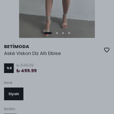
BETİMODA
Askılı Viskon Diz Altı Elbise
₺ 549.99
%
9
₺ 499.99
Renk
Siyah
Beden