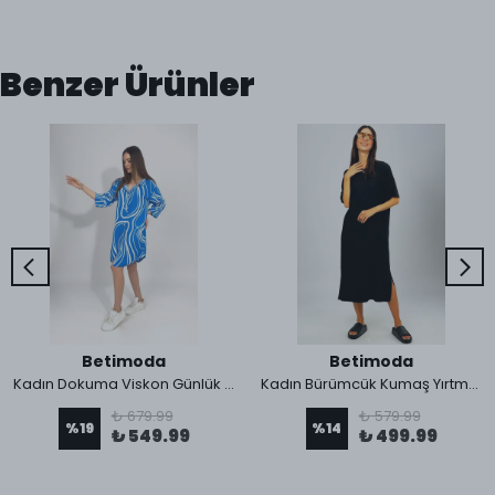
Benzer Ürünler
Betimoda
Betimoda
Kadın Dokuma Viskon Günlük Rahat Gömlek Yaka Elbise
Kadın Bürümcük Kumaş Yırtmaçlı Oversize Kısa Kol Bisiklet Yaka Midi Boy Elbise
₺ 679.99
₺ 579.99
%
19
%
14
₺ 549.99
₺ 499.99