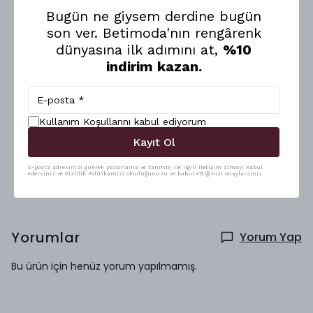
Uzun süreli kullanıma uygundur.
Bugün ne giysem derdine bugün
Mankenin üzerindeki beden S'dir.
Yıkama Talimatları:
son ver. Betimoda'nın rengârenk
30 dereceye kadar yıkanabilir.
Hafif ısıda ütülenmelidir.
dünyasına ilk adımını at,
%10
Çamaşır suyu kullanılmaz.
indirim kazan.
Kuru temizleme yapılmaz.
Ürünlerinizi etiketleri üze
Devamını Göster
Kullanım Koşullarını kabul ediyorum
Kayıt Ol
E-posta adresinizi girerek pazarlama ve tanıtım ile ilgili iletişim almayı kabul
edersiniz ve Gizlilik Politikamızı okuduğunuzu ve kabul ettiğinizi onaylarsınız.
Yorumlar
Yorum Yap
Bu ürün için henüz yorum yapılmamış.