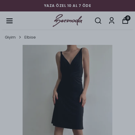
YAZA ÖZEL 10 AL 7 ÖDE
0
Giyim
Elbise