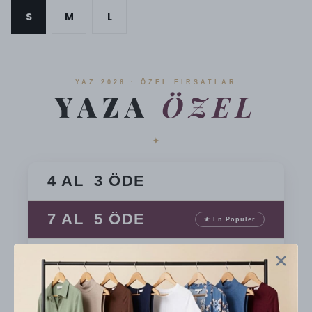
S
M
L
YAZ 2026 · ÖZEL FIRSATLAR
YAZA
ÖZEL
✦
4 AL 3 ÖDE
7 AL 5 ÖDE
★ En Popüler
10 AL 7 ÖDE
En Avantajlı
TÜM SİPARİŞLERDE ÜCRETSİZ KARGO