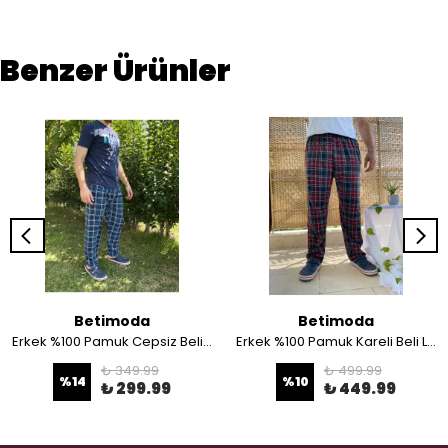
Benzer Ürünler
Betimoda
Betimoda
Erkek %100 Pamuk Cepsiz Beli Lastikli Pijama Altı Eşofman
Erkek %100 Pamuk Kareli Beli Lastikli Cepli Pijama Altı
₺ 349.99
₺ 499.99
%
14
%
10
₺ 299.99
₺ 449.99