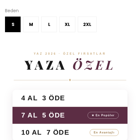
Beden
S
M
L
XL
2XL
YAZ 2026 · ÖZEL FIRSATLAR
YAZA
ÖZEL
✦
4 AL 3 ÖDE
7 AL 5 ÖDE
★ En Popüler
10 AL 7 ÖDE
En Avantajlı