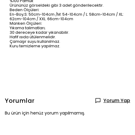
%100 Pamuk
Ürününüz görseldeki gibi 3 adet gönderilecektir.
Beden Ölçüleri:
En-Boy;S: 50cm-104cm /M: 54-104cm / L: 58cm-104cm / XL:
62cm-104cm / XXL: 66cm-104cm
Manken Ölçüleri:
Yıkama talimatları;
30 dereceye kadar yıkanabilir.
Hafif ısıda ütülenmelidir.
Çamaşır suyu kullanılmaz.
Kuru temizleme yapılmaz.
Yorumlar
Yorum Yap
Bu ürün için henüz yorum yapılmamış.