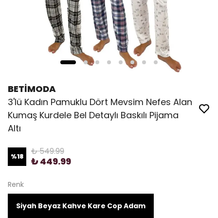
BETİMODA
3'lü Kadın Pamuklu Dört Mevsim Nefes Alan
Kumaş Kurdele Bel Detaylı Baskılı Pijama
Altı
₺ 549.99
%
18
₺ 449.99
Renk
Siyah Beyaz Kahve Kare Cop Adam