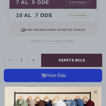
7 AL 5 ÖDE
★ En Popüler
10 AL 7 ÖDE
En Avantajlı
TÜM SİPARİŞLERDE ÜCRETSİZ KARGO
Stoklar tükenene kadar geçerlidir.
SEPETE EKLE
Cayma hakkı kapsamında yapılacak iadelerde kargo
ücreti alıcıya aittir.