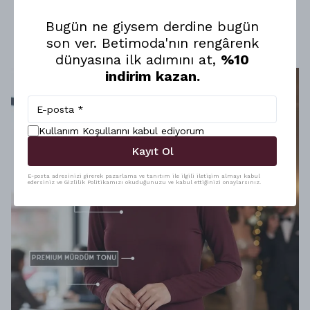
︎⠀
Bugün ne giysem derdine bugün
son ver. Betimoda'nın rengârenk
dünyasına ilk adımını at,
%10
indirim kazan.
Kullanım Koşullarını kabul ediyorum
Kayıt Ol
E-posta adresinizi girerek pazarlama ve tanıtım ile ilgili iletişim almayı kabul
edersiniz ve Gizlilik Politikamızı okuduğunuzu ve kabul ettiğinizi onaylarsınız.