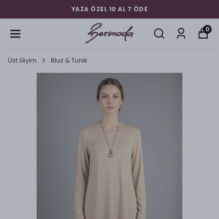
YAZA ÖZEL 10 AL 7 ÖDE
0
Üst Giyim
Bluz & Tunik