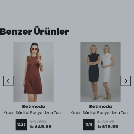
Benzer Ürünler
Betimoda
Betimoda
Kadın Sıfır Kol Penye Uzun Tunik İçlik
Kadın Sıfır Kol Penye Uzun Tunik İçlik 2 Adet
₺ 579.99
₺ 759.99
%
22
%
11
₺ 449.99
₺ 679.99