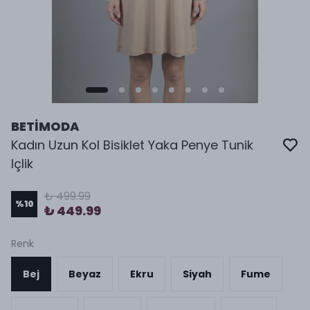
BETİMODA
Kadın Uzun Kol Bisiklet Yaka Penye Tunik
Içlik
₺ 499.99
%
10
₺ 449.99
Renk
Bej
Beyaz
Ekru
Siyah
Fume