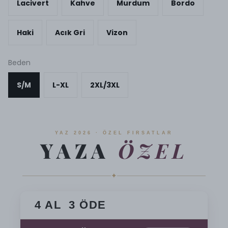
Lacivert
Kahve
Murdum
Bordo
Haki
Acık Gri
Vizon
Beden
S/M
L-XL
2XL/3XL
YAZ 2026 · ÖZEL FIRSATLAR
YAZA
ÖZEL
✦
4 AL 3 ÖDE