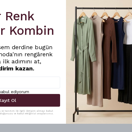
r Renk
ir Kombin
sem derdine bugün
moda'nın rengârenk
 ilk adımını at,
dirim kazan.
 kabul ediyorum
Kayıt Ol
ve tanıtım ile ilgili iletişim almayı kabul
uduğunuzu ve kabul ettiğinizi onaylarsınız.