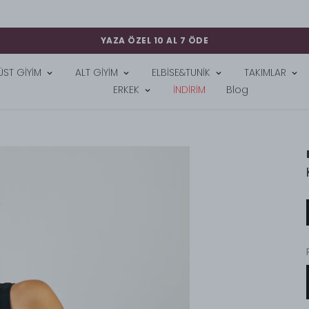
YAZA ÖZEL 10 AL 7 ÖDE
ÜST GİYİM
ALT GİYİM
ELBİSE&TUNİK
TAKIMLAR
ERKEK
İNDİRİM
Blog