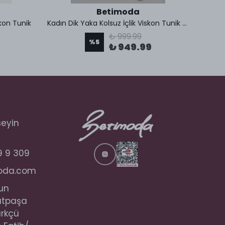
Betimoda
skon Tunik
Kadın Dik Yaka Kolsuz İçlik Viskon Tunik 2 Adet
₺ 999.99
%
5
₺ 949.99
seyin
9 9 309
oda.com
un
utpaşa
ürkçü