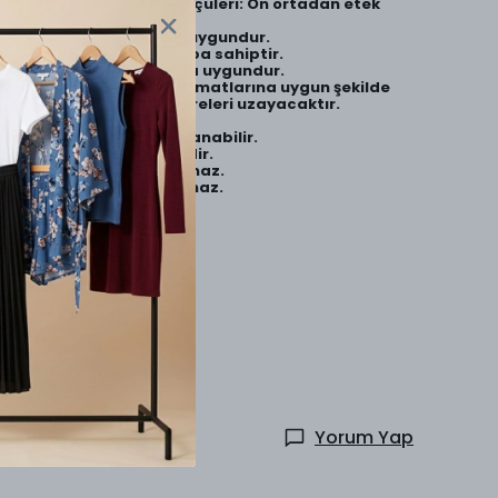
İç belli etmez. Ürün Ölçüleri: Ön ortadan etek
ucuna 30-33 cm'dir.
Uzun süreli kullanıma uygundur.
Esnek ve rahat bir kalıba sahiptir.
Dört mevsim kullanıma uygundur.
Ürününüzü yıkama talimatlarına uygun şekilde
yıkarsanız kullanım süreleri uzayacaktır.
Yıkama talimatları;
30 dereceye kadar yıkanabilir.
Hafif ısıda ütülenmelidir.
Çamaşır suyu kullanılmaz.
Kuru temizleme yapılmaz.
Yorum Yap