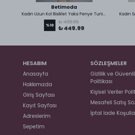
Betimoda
Kadın Pamuklu Penye Viskon İp Askılı İçlik Tunik
Kadın Uzun Kol Bisiklet Yaka Penye Tunik Içlik
Kadın Sı
₺ 499.99
%
10
₺ 449.99
HESABIM
SÖZLEŞMELER
Anasayfa
Gizlilik ve Güvenli
Politikası
Hakkımızda
Kişisel Veriler Poli
Giriş Sayfası
Mesafeli Satış S
Kayıt Sayfası
İptal İade Koşulla
Adreslerim
Sepetim