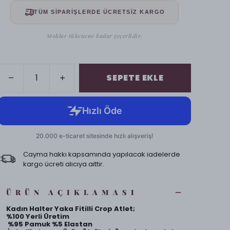
TÜM SİPARİŞLERDE ÜCRETSİZ KARGO
Stoklar tükenene kadar geçerlidir.
SEPETE EKLE
Cayma hakkı kapsamında yapılacak iadelerde
kargo ücreti alıcıya aittir.
ÜRÜN AÇIKLAMASI
Kadın Halter Yaka Fitilli Crop Atlet;
%100 Yerli Üretim
%95 Pamuk %5 Elastan