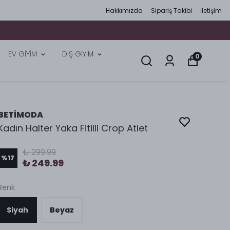
Hakkımızda
Sipariş Takibi
İletişim
EV GİYİM
DIŞ GİYİM
0
BETİMODA
Kadın Halter Yaka Fitilli Crop Atlet
₺ 299.99
%
17
₺ 249.99
Renk
Siyah
Beyaz