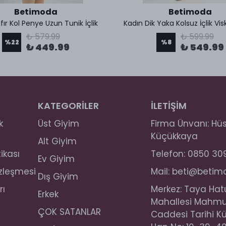
Betimoda
Betimoda
fır Kol Penye Uzun Tunik İçlik
Kadın Dik Yaka Kolsuz İçlik Vi
₺ 579.99
₺ 599.99
%
22
%
8
₺ 449.99
₺ 549.99
KATEGORİLER
İLETİŞİM
k
Üst Giyim
Firma Ünvanı: Hü
Küçükkaya
Alt Giyim
tikası
Telefon: 0850 30
Ev Giyim
özleşmesi
Mail:
beti@betim
Dış Giyim
rı
Merkez: Taya Hat
Erkek
Mahallesi Mahm
ÇOK SATANLAR
Caddesi Tarihi K