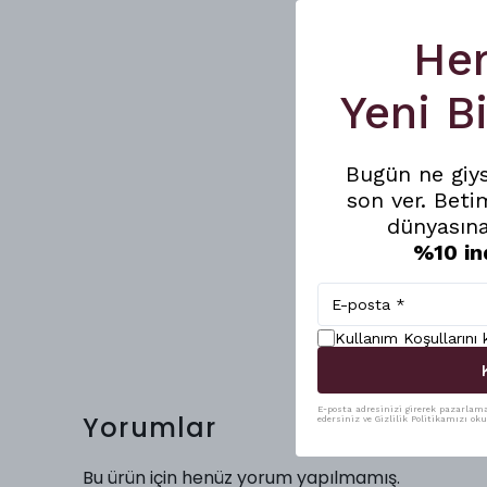
He
Yeni B
Bugün ne giy
son ver. Beti
dünyasına
%10 in
Kullanım Koşullarını
E-posta adresinizi girerek pazarlama 
Yorumlar
edersiniz ve Gizlilik Politikamızı ok
Bu ürün için henüz yorum yapılmamış.