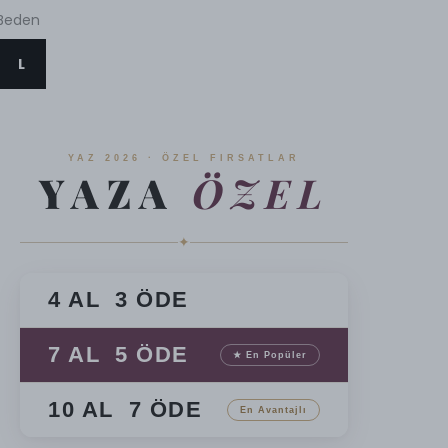
Beden
L
YAZ 2026 · ÖZEL FIRSATLAR
YAZA
ÖZEL
✦
4 AL 3 ÖDE
7 AL 5 ÖDE
★ En Popüler
10 AL 7 ÖDE
En Avantajlı