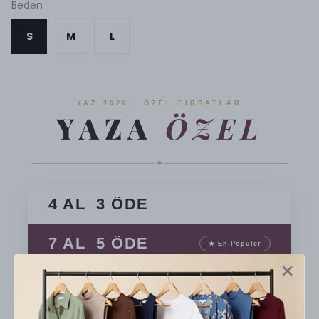
Beden
S
M
L
YAZ 2026 · ÖZEL FIRSATLAR
YAZA
ÖZEL
✦
4 AL 3 ÖDE
7 AL 5 ÖDE
★ En Popüler
10 AL 7 ÖDE
En Avantajlı