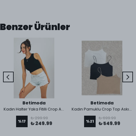
Benzer Ürünler
Betimoda
Betimoda
Kadın Halter Yaka Fitilli Crop Atlet
Kadın Pamuklu Crop Top Askılı Büstiyer 3 Adet
₺ 299.99
₺ 699.99
%
17
%
21
₺ 249.99
₺ 549.99