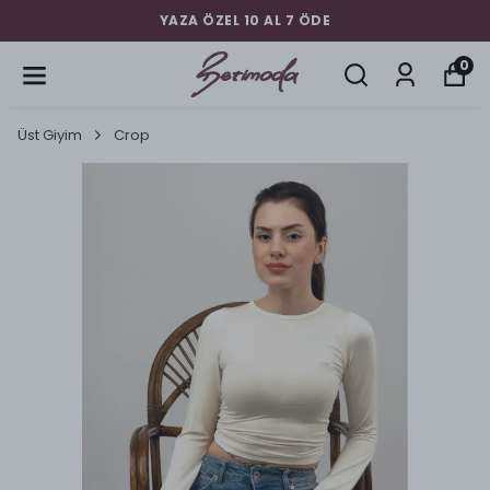
YAZA ÖZEL 10 AL 7 ÖDE
0
Üst Giyim
Crop